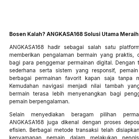
Bosen Kalah? ANGKASA168 Solusi Utama Meraih
ANGKASA168 hadir sebagai salah satu platform
memberikan pengalaman bermain yang praktis, 
bagi para penggemar permainan digital. Dengan t
sederhana serta sistem yang responsif, pemai
berbagai permainan favorit kapan saja tanpa 
Kemudahan navigasi menjadi nilai tambah ya
bermain terasa lebih menyenangkan bagi pen
pemain berpengalaman.
Selain menyediakan beragam pilihan permai
ANGKASA168 juga dikenal dengan proses depos
efisien. Berbagai metode transaksi telah disiap
kenyamanan pemain dalam melakukan pengisi